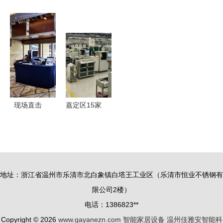
能家居 打
居 开启理
系统品牌推
智能家居
造未来生活
想生活的科
荐与选购指
共享装备如
的智能设备
技钥匙
南 打造智
何引领3D
新篇章
慧生活新体
打印产业化
验
应用
现场直击
嘉定区15家
2021智能
智能工厂荣
家居集成服
登榜单，引
务峰会北京
领智能家居
站，探寻创
设备产业升
地址：浙江省温州市乐清市北白象镇白塔王工业区（乐清市恒业不锈钢有
新智能产品
级
限公司2楼）
新趋势
电话：1386823**
Copyright © 2026
www.gayanezn.com
智能家居设备
温州佳雅安智能科