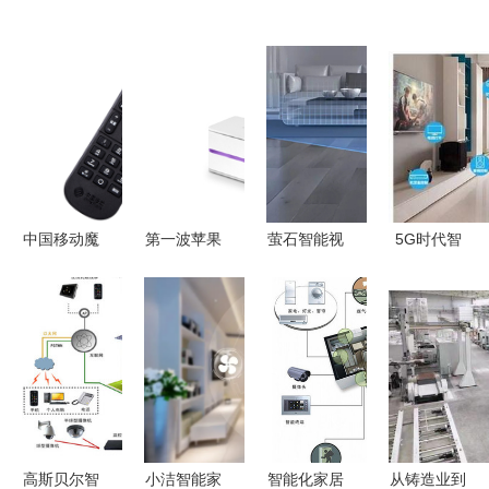
中国移动魔
第一波苹果
萤石智能视
5G时代智
百和网络机
HomeKit智
觉扫地机器
能家居的变
顶盒
能家居产品
人RS1荣
革 从连接
CM201-2
来袭 开启
膺“红星奖”
到无感智能
连接4K视
智能生活新
以卓越设计
的飞跃
界，开启智
篇章
引领智能清
能生活新篇
洁新体验
章
高斯贝尔智
小洁智能家
智能化家居
从铸造业到