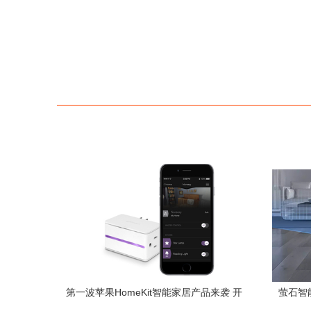
第一波苹果HomeKit智能家居产品来袭 开
萤石智