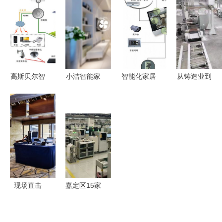
CM201-2
来袭 开启
膺“红星奖”
到无感智能
连接4K视
智能生活新
以卓越设计
的飞跃
界，开启智
篇章
引领智能清
能生活新篇
洁新体验
章
高斯贝尔智
小洁智能家
智能化家居
从铸造业到
能家居 打
居 开启理
系统品牌推
智能家居
造未来生活
想生活的科
荐与选购指
共享装备如
的智能设备
技钥匙
南 打造智
何引领3D
新篇章
慧生活新体
打印产业化
验
应用
现场直击
嘉定区15家
2021智能
智能工厂荣
家居集成服
登榜单，引