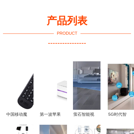
产品列表
PRODUCT
----------------
中国移动魔
第一波苹果
萤石智能视
5G时代智
百和网络机
HomeKit智
觉扫地机器
能家居的变
顶盒
能家居产品
人RS1荣
革 从连接