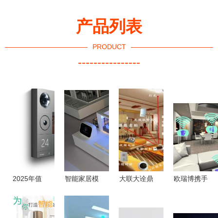
产品列表
PRODUCT
----------------
2025年值
智能家居模
大联大诠鼎
欧瑞博携手
得入手的智
型沙盘 连
集团携手
中国电信湖
能家居设备
接概念与现
Semtech与
北公司 以