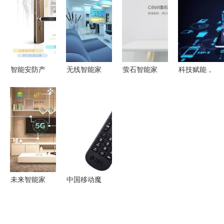
前瞻
实的核心功
钰太科技，
战略合作赋
能解析
共推智能家
能5G智慧
居语音控制
新生活
新方案
智能安防产
无线智能家
萤石智能家
科技赋能，
品 驱动智
居 创新产
居摄像机与
场景先行
能家居市场
品与一体化
智能门锁荣
首批人工智
增长的引擎
解决方案
膺“鼎智
能示范应用
奖”年度创
场景为智能
新产品，引
家居注入新
领智能家居
动能
安全新篇章
未来智能家
中国移动魔
居的应用场
百和网络机
景 无缝融
顶盒