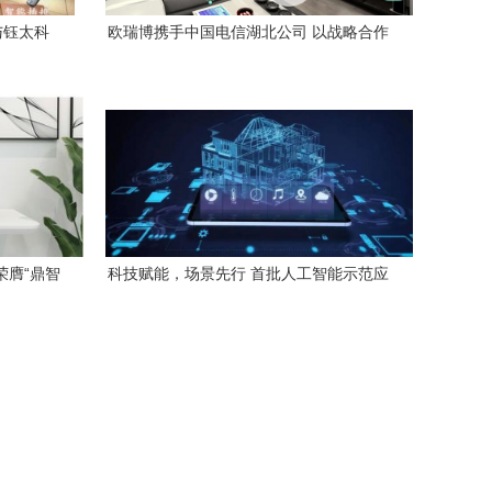
与钰太科
欧瑞博携手中国电信湖北公司 以战略合作
新方案
赋能5G智慧新生活
荣膺“鼎智
科技赋能，场景先行 首批人工智能示范应
居安全新篇
用场景为智能家居注入新动能