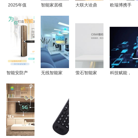
2025年值
智能家居模
大联大诠鼎
欧瑞博携手
得入手的智
型沙盘 连
集团携手
中国电信湖
能家居设备
接概念与现
Semtech与
北公司 以
前瞻
实的核心功
钰太科技，
战略合作赋
能解析
共推智能家
能5G智慧
居语音控制
新生活
新方案
智能安防产
无线智能家
萤石智能家
科技赋能，
品 驱动智
居 创新产
居摄像机与
场景先行
能家居市场
品与一体化
智能门锁荣
首批人工智
增长的引擎
解决方案
膺“鼎智
能示范应用
奖”年度创
场景为智能
新产品，引
家居注入新
领智能家居
动能
安全新篇章