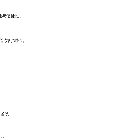
全与便捷性。
器杂乱”时代。
的首选。